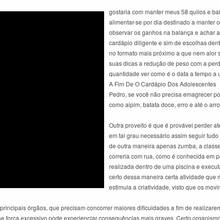
gostaria com manter meus 58 quilos e ba
alimentar-se por dia destinado a manter
observar os ganhos na balança e achar a 
cardápio diligente e sim de escolhas den
no formato mais próximo a que nem alor 
suas dicas a redução de peso com a per
quantidade ver como é o data a tempo 
A Fim De O Cardápio Dos Adolescentes
Pedro, se você não precisa emagrecer pos
como aipim, batata doce, erro e até o arro
Outra proveito é que é provável perder a
em tal grau necessário assim seguir tu
de outra maneira apenas zumba, a classe
correria com rua, como é conhecida em p
realizada dentro de uma piscina e execu
certo dessa maneira certa atividade que 
estimula a criatividade, visto que os movi
principais órgãos, que precisam concorrer maiores dificuldades a fim de realizar
Esse força excessivo pode experienciar consequências mais graves. Certo organism