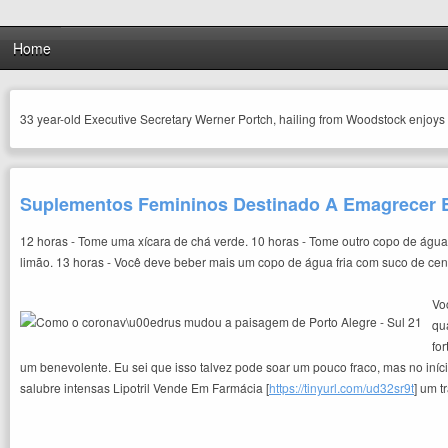
Home
33 year-old Executive Secretary Werner Portch, hailing from Woodstock enjoys 
Suplementos Femininos Destinado A Emagrecer E
12 horas - Tome uma xícara de chá verde. 10 horas - Tome outro copo de á
limão. 13 horas - Você deve beber mais um copo de água fria com suco de cen
Vo
qu
fo
um benevolente. Eu sei que isso talvez pode soar um pouco fraco, mas no iníc
salubre intensas Lipotril Vende Em Farmácia [
https://tinyurl.com/ud32sr9t
] um 