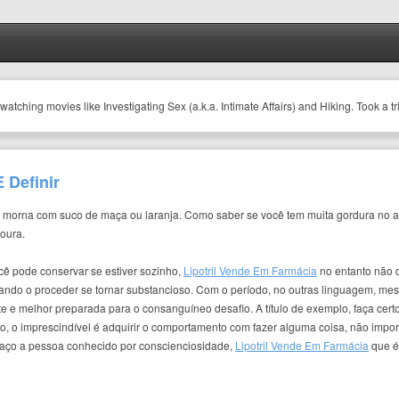
watching movies like Investigating Sex (a.k.a. Intimate Affairs) and Hiking. Took 
 Definir
gua morna com suco de maça ou laranja. Como saber se você tem muita gordura 
oura.
cê pode conservar se estiver sozinho,
Lipotril Vende Em Farmácia
no entanto não 
ando o proceder se tornar substancioso. Com o período, no outras linguagem, mes
rte e melhor preparada para o consanguíneo desafio. A título de exemplo, faça c
io, o imprescindível é adquirir o comportamento com fazer alguma coisa, não impo
traço a pessoa conhecido por conscienciosidade,
Lipotril Vende Em Farmácia
que é 