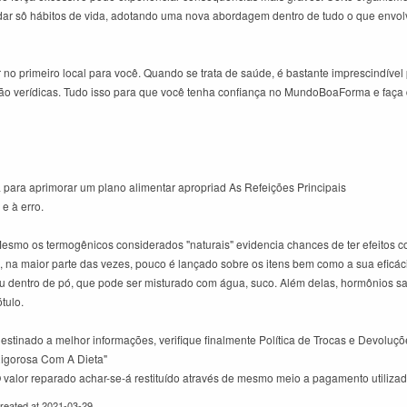
ar sô hábitos de vida, adotando uma nova abordagem dentro de tudo o que envolve
o primeiro local para você. Quando se trata de saúde, é bastante imprescindível 
 são verídicas. Tudo isso para que você tenha confiança no MundoBoaForma e faça d
a para aprimorar um plano alimentar apropriad As Refeições Principais
e à erro.
esmo os termogênicos considerados "naturais" evidencia chances de ter efeitos c
, na maior parte das vezes, pouco é lançado sobre os itens bem como a sua eficá
u dentro de pó, que pode ser misturado com água, suco. Além delas, hormônios 
ótulo.
estinado a melhor informações, verifique finalmente Política de Trocas e Devol
igorosa Com A Dieta"
 valor reparado achar-se-á restituído através de mesmo meio a pagamento utiliza
reated at 2021-03-29