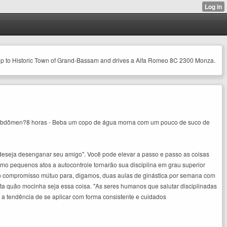
a trip to Historic Town of Grand-Bassam and drives a Alfa Romeo 8C 2300 Monza.
no abdômen?8 horas - Beba um copo de água morna com um pouco de suco de
deseja desenganar seu amigo". Você pode elevar a passo e passo as coisas
mo pequenos atos a autocontrole tornarão sua disciplina em grau superior
erto compromisso mútuo para, digamos, duas aulas de ginástica por semana com
rta quão mocinha seja essa coisa. "As seres humanos que salutar disciplinadas
a tendência de se aplicar com forma consistente e cuidados