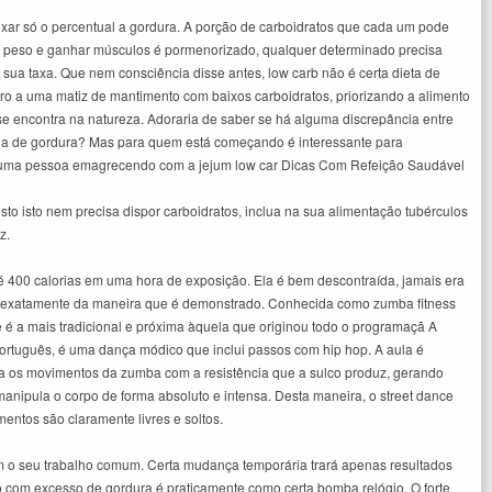
ixar só o percentual a gordura. A porção de carboidratos que cada um pode
 o peso e ganhar músculos é pormenorizado, qualquer determinado precisa
sua taxa. Que nem consciência disse antes, low carb não é certa dieta de
tro a uma matiz de mantimento com baixos carboidratos, priorizando a alimento
se encontra na natureza. Adoraria de saber se há alguma discrepância entre
da de gordura? Mas para quem está começando é interessante para
a uma pessoa emagrecendo com a jejum low car Dicas Com Refeição Saudável
to isto nem precisa dispor carboidratos, inclua na sua alimentação tubérculos
z.
té 400 calorias em uma hora de exposição. Ela é bem descontraída, jamais era
do exatamente da maneira que é demonstrado. Conhecida como zumba fitness
 é a mais tradicional e próxima àquela que originou todo o programaçã A
ortuguês, é uma dança módico que inclui passos com hip hop. A aula é
ta os movimentos da zumba com a resistência que a sulco produz, gerando
manipula o corpo de forma absoluto e intensa. Desta maneira, o street dance
mentos são claramente livres e soltos.
em o seu trabalho comum. Certa mudança temporária trará apenas resultados
o com excesso de gordura é praticamente como certa bomba relógio. O forte