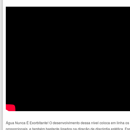
Água Nunca É Exorbitante! O desenvolvimento dessa nível coloca em linha os 
proporcionais, e também bastante ligados na direção de discórdia estética. 