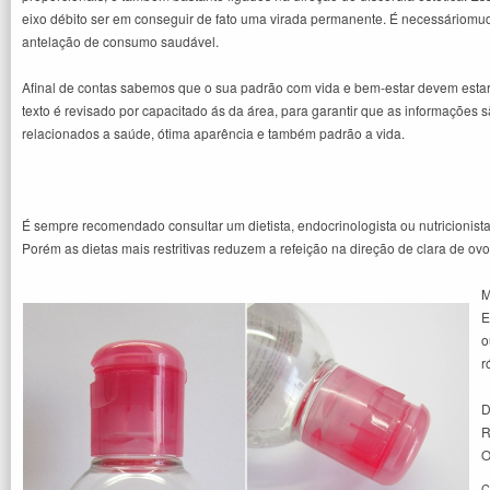
eixo débito ser em conseguir de fato uma virada permanente. É necessáriomud
antelação de consumo saudável.
Afinal de contas sabemos que o sua padrão com vida e bem-estar devem estar n
texto é revisado por capacitado ás da área, para garantir que as informações
relacionados a saúde, ótima aparência e também padrão a vida.
É sempre recomendado consultar um dietista, endocrinologista ou nutricionist
Porém as dietas mais restritivas reduzem a refeição na direção de clara de ovo 
M
E
o
r
D
R
O
C