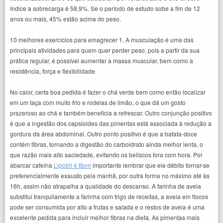
índice a sobrecarga é 58,9%. Se o período de estudo sobe a fim de 12
anos ou mais, 45% estão acima do peso.
10 melhores exercícios para emagrecer 1. A musculação é uma das
principais atividades para quem quer perder peso, pois a partir da sua
prática regular, é possível aumentar a massa muscular, bem como a
resistência, força e flexibilidade.
No calor, certa boa pedida é fazer o chá verde bem como então localizar
em um taça com muito frio e rodelas de limão, o que dá um gosto
prazeroso ao chá e também beneficia a refrescar. Outro conjunção positivo
é que a ingestão dos capsioides das pimentas está associada à redução a
gordura da área abdominal. Outro ponto positivo é que a batata-doce
contém fibras, tornando a digestão do carboidrato ainda melhor lenta, o
que razão mais alto saciedade, evitando os beliscos fora com hora. Por
abarcar cafeína
Lipotril é Bom
importante lembrar que ele débito tornar-se
preferencialmente exausto pela manhã, por outra forma no máximo até às
16h, assim não atrapalha a qualidade do descanso. A farinha de aveia
substitui tranquilamente a farinha com trigo de receitas, a aveia em flocos
pode ser consumida por alto a frutas e salada e o restos de aveia é uma
excelente pedida para incluir melhor fibras na dieta. As pimentas mais