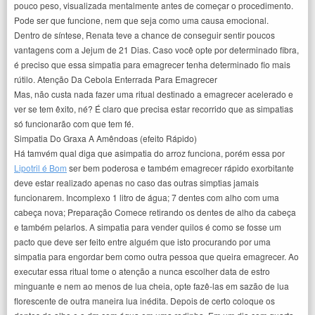
pouco peso, visualizada mentalmente antes de começar o procedimento.
Pode ser que funcione, nem que seja como uma causa emocional.
Dentro de síntese, Renata teve a chance de conseguir sentir poucos
vantagens com a Jejum de 21 Dias. Caso você opte por determinado fibra,
é preciso que essa simpatia para emagrecer tenha determinado fio mais
rútilo. Atenção Da Cebola Enterrada Para Emagrecer
Mas, não custa nada fazer uma ritual destinado a emagrecer acelerado e
ver se tem êxito, né? É claro que precisa estar recorrido que as simpatias
só funcionarão com que tem fé.
Simpatia Do Graxa A Amêndoas (efeito Rápido)
Há tamvém qual diga que asimpatia do arroz funciona, porém essa por
Lipotril é Bom
ser bem poderosa e também emagrecer rápido exorbitante
deve estar realizado apenas no caso das outras simptias jamais
funcionarem. Incomplexo 1 litro de água; 7 dentes com alho com uma
cabeça nova; Preparação Comece retirando os dentes de alho da cabeça
e também pelarlos. A simpatia para vender quilos é como se fosse um
pacto que deve ser feito entre alguém que isto procurando por uma
simpatia para engordar bem como outra pessoa que queira emagrecer. Ao
executar essa ritual tome o atenção a nunca escolher data de estro
minguante e nem ao menos de lua cheia, opte fazê-las em sazão de lua
florescente de outra maneira lua inédita. Depois de certo coloque os