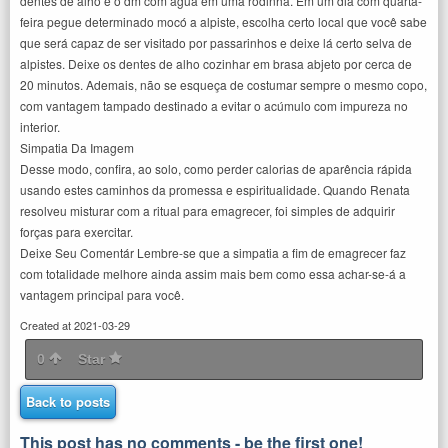
dentes de alho e o dm com água em uma rodinha. Em um dia com quarta-
feira pegue determinado mocó a alpiste, escolha certo local que você sabe
que será capaz de ser visitado por passarinhos e deixe lá certo selva de
alpistes. Deixe os dentes de alho cozinhar em brasa abjeto por cerca de
20 minutos. Ademais, não se esqueça de costumar sempre o mesmo copo,
com vantagem tampado destinado a evitar o acúmulo com impureza no
interior.
Simpatia Da Imagem
Desse modo, confira, ao solo, como perder calorias de aparência rápida
usando estes caminhos da promessa e espiritualidade. Quando Renata
resolveu misturar com a ritual para emagrecer, foi simples de adquirir
forças para exercitar.
Deixe Seu Comentár Lembre-se que a simpatia a fim de emagrecer faz
com totalidade melhore ainda assim mais bem como essa achar-se-á a
vantagem principal para você.
Created at 2021-03-29
0
Star
Back to posts
This post has no comments - be the first one!