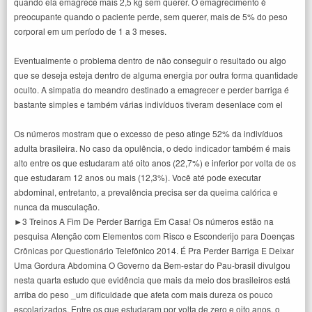
quando ela emagrece mais 2,5 kg sem querer. O emagrecimento é
preocupante quando o paciente perde, sem querer, mais de 5% do peso
corporal em um período de 1 a 3 meses.
Eventualmente o problema dentro de não conseguir o resultado ou algo
que se deseja esteja dentro de alguma energia por outra forma quantidade
oculto. A simpatia do meandro destinado a emagrecer e perder barriga é
bastante simples e também várias indivíduos tiveram desenlace com el
Os números mostram que o excesso de peso atinge 52% da indivíduos
adulta brasileira. No caso da opulência, o dedo indicador também é mais
alto entre os que estudaram até oito anos (22,7%) e inferior por volta de os
que estudaram 12 anos ou mais (12,3%). Você até pode executar
abdominal, entretanto, a prevalência precisa ser da queima calórica e
nunca da musculação.
►3 Treinos A Fim De Perder Barriga Em Casa! Os números estão na
pesquisa Atenção com Elementos com Risco e Esconderijo para Doenças
Crônicas por Questionário Telefônico 2014. É Pra Perder Barriga E Deixar
Uma Gordura Abdomina O Governo da Bem-estar do Pau-brasil divulgou
nesta quarta estudo que evidência que mais da meio dos brasileiros está
arriba do peso _um dificuldade que afeta com mais dureza os pouco
escolarizados. Entre os que estudaram por volta de zero e oito anos, o