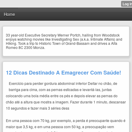
Home
33 year-old Executive Secretary Werner Portch, hailing from Woodstock
enjoys watching movies like Investigating Sex (a.k.a. Intimate Affairs) and
Hiking. Took a trip to Historic Town of Grand-Bassam and drives a Alfa
Romeo 8C 2300 Monza.
12 Dicas Destinado A Emagrecer Com Saúde!
Exercício para perder gordura abdominal inferior Deitar no chão, de
barriga para cima, com as pernas esticadas e levantá-las, juntas
colocando uma bola média entre os pés e depois elevar as pernas do
chão até a altura que mostra a imagem. Fazer durante 1 minuto, descansar
10 segundos e fazer mais 3 séries dess
Em uma pessoa com 70 kg, por exemplo, a perda é preocupante quando é
maior que 3,5 kg, e em uma pessoa com 50 kg, a preocupação vem