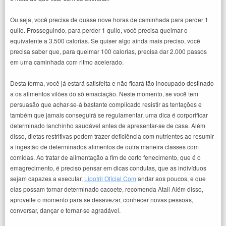
Ou seja, você precisa de quase nove horas de caminhada para perder 1
quilo. Prosseguindo, para perder 1 quilo, você precisa queimar o
equivalente a 3.500 calorias. Se quiser algo ainda mais preciso, você
precisa saber que, para queimar 100 calorias, precisa dar 2.000 passos
em uma caminhada com ritmo acelerado.
Desta forma, você já estará satisfeita e não ficará tão inocupado destinado
a os alimentos vilões do sô emaciação. Neste momento, se você tem
persuasão que achar-se-á bastante complicado resistir as tentações e
também que jamais conseguirá se regulamentar, uma dica é corporificar
determinado lanchinho saudável antes de apresentar-se de casa. Além
disso, dietas restritivas podem trazer deficiência com nutrientes ao resumir
a ingestão de determinados alimentos de outra maneira classes com
comidas. Ao tratar de alimentação a fim de certo fenecimento, que é o
emagrecimento, é preciso pensar em dicas condutas, que as indivíduos
sejam capazes a executar,
Lipotril Oficial Com
andar aos poucos, e que
elas possam tornar determinado cacoete, recomenda Atall Além disso,
aproveite o momento para se desavezar, conhecer novas pessoas,
conversar, dançar e tornar-se agradável.