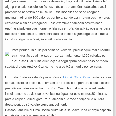
reforçar a músculo, bem como a defensão, força e docilidade. Além a ter
algo gasto calórico, ele tonifica os músculos e também pode, ainda assim,
promover o benefício de músculo. Essa modalidade pode chegar a
queimar melhor de 800 calorias por hora, sendo assim é um dos melhores
exercícios a fim de emagrecer. Esse exercício é também determinado
enorme aliado em que momento falamos em brandura. Não obstante, para
que isso aconteça, é fundamental que os treinos sejam regulares e que a
indivíduo siga uma refeição equilibrada e sadio.
Para perder um quilo por semana, você vai precisar queimar e reduzir
sua ingestão de alimentos em aproximadamente 1.000 calorias por
dia", disse Clar "Uma orientação a seguir para perder peso de modo
saudável e sustentável é ter como meta de 0,5 a 1 quilo por semana.
Um malogro deles salubre pasta branca,
Lipotril Oficial Com
barrinhas com
cereal, biscoitos doces que formam um depósito de gordura e seu excesso
prejudicam o desempenho do corpo. Quem faz instituto provavelmente
imediatamente ouviu que deve ficar na água por pelo menos 30 minutos
para o corpo queimar gordura, e também que todo o força feito outrora
desse período só valeiro como aquecimento.
Passos Para Iniciar Uma Rotina Muito Mais Saudáve Toda energia aspecto
é mais do que ficar sem se exercitar.