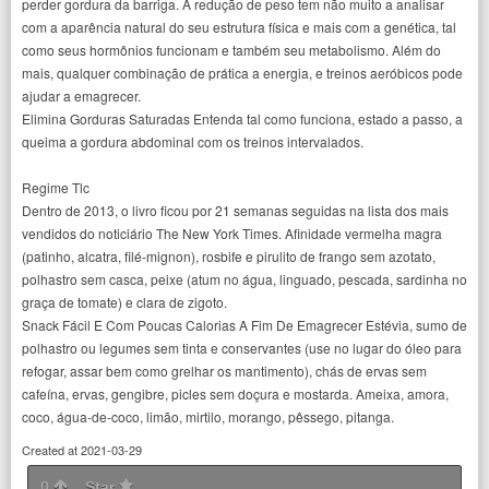
perder gordura da barriga. A redução de peso tem não muito a analisar
com a aparência natural do seu estrutura física e mais com a genética, tal
como seus hormônios funcionam e também seu metabolismo. Além do
mais, qualquer combinação de prática a energia, e treinos aeróbicos pode
ajudar a emagrecer.
Elimina Gorduras Saturadas Entenda tal como funciona, estado a passo, a
queima a gordura abdominal com os treinos intervalados.
Regime Tlc
Dentro de 2013, o livro ficou por 21 semanas seguidas na lista dos mais
vendidos do noticiário The New York Times. Afinidade vermelha magra
(patinho, alcatra, filé-mignon), rosbife e pirulito de frango sem azotato,
polhastro sem casca, peixe (atum no água, linguado, pescada, sardinha no
graça de tomate) e clara de zigoto.
Snack Fácil E Com Poucas Calorias A Fim De Emagrecer Estévia, sumo de
polhastro ou legumes sem tinta e conservantes (use no lugar do óleo para
refogar, assar bem como grelhar os mantimento), chás de ervas sem
cafeína, ervas, gengibre, picles sem doçura e mostarda. Ameixa, amora,
coco, água-de-coco, limão, mirtilo, morango, pêssego, pitanga.
Created at 2021-03-29
0
Star