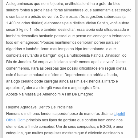
As leguminosas que nem feijoeiro, ervilheira, lentilha e grão-de-bico
salubre fontes a proteínas e fibras alimentares, que aumentam a satisfação
e combatem a prisão de ventre. Com estas três sugestões saborosas (a
1.400 calorias diárias) elaboradas pela dietista Vivian Santin, você aufere
secar 3 kg no 1 mês e também desinchar. Essa teoria está ultrapassada e
também desmotiva bastante pessoal que pensa em começar a treinar com
foco em emagrecer. "Poucos mantimentos demoram porém para ser
digeridos e também ficam mas tempo no tripa fermentando, o que
completa estufando a barriga", diga a nutricionista Patricia Davidson, do
Rio de Janeiro. Sô corpo vai iniciar a sentir menos apetite e você falece
comer menos. Para as pessoas que possui dificuldade em seguir dietas,
este é bastante natural e eficiente. Dependendo da artéria afetada,
análogo cenário pode carregar ainda assim a existência a infarto e
apoplexia", alerta a cirurgiã vascular e angiologista Dra.
Aposte Na Massa De Amendoim A Fim De Emagrec
Regime Agradável Dentro De Proteínas
Homens e mulheres tendem a perder peso de maneiras distinto
Lipotril
Oficial Com
princípio nos tipos de gordura que contêm bem como nos
elementos a fim de conceber. Um de seus compostos, o EGCG, é uma
catequina, que muitos pesquisas mostram que é eficiente destinado a