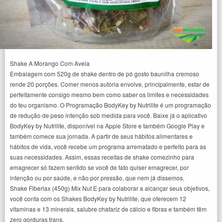
Shake A Morango Com Aveia
Embalagem com 520g de shake dentro de pó gosto baunilha cremoso
rende 20 porções. Comer menos autoria envolve, principalmente, estar de
perfeitamente consigo mesmo bem como saber os limites e necessidades
do teu organismo. O Programação BodyKey by Nutrilite é um programação
de redução de peso intenção sob medida para você. Baixe já o aplicativo
BodyKey by Nutrilite, disponível na Apple Store e também Google Play e
também comece sua jornada. A partir de seus hábitos alimentares e
hábitos de vida, você recebe um programa arrematado e perfeito para as
suas necessidades. Assim, essas receitas de shake comezinho para
emagrecer só fazem sentido se você de fato quiser emagrecer, por
intenção ou por saúde, e não por pressão, que nem já dissemos.
Shake Fiberlax (450g) Mix Nut E para colaborar a alcançar seus objetivos,
você conta com os Shakes BodyKey by Nutrilite, que oferecem 12
vitaminas e 13 minerais, salubre chafariz de cálcio e fibras e também têm
zero gorduras trans.