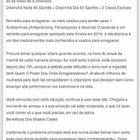
ao sô miolo de d-limoneno.
Desinchá Noite 60 Sachês + Desinchá Dia 60 Sachês + 2 Copos Exclusiv
Remédio para emagrecer: os mais usados para perder peso 1.
Anfetaminas (Anfepramona, Femproporex e Mazindo O saxenda é um
remédio para emagrecer aprovado pela Anvisa em 2016. A sibutramina é
um dos medicamentos mais conhecidos e usados para emagrecer.
Procure tomar qualquer xícara quando acordar, na hora do snack da
manhã de outra maneira almoço. Se você sofre insônia, evite consumir
depois das 16h, porque a bebida pode dificultar o sono com a ingestão
tardi Quem O Poder Dos Chás Emagrecedores? Já atendi milhares de
mulheres para fazê-las conquistarem o organismo que desejam bem como
alcançar alta performance nos exercícios e na vida.
Você concorda com certo situação continue a usar esse site. Chegará a
momento do almoço e a sua privação vai estar moderada, o que irá fazer
você comer só o que você precisa, em vez de sobra.
Benefícios Dos Shakes Caseir
Certamente o problema principal dela era nunca poder treinar bem como
esse caso trazia lentidão para emagrecer. Nem contraindicação– Outra