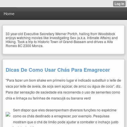
Home
33 year-old Executive Secretary Werner Portch, hailing from Woodstock
enjoys watching movies like Investigating Sex (a.k.a. Intimate Affairs) and
Hiking. Took a trip to Historic Town of Grand-Bassam and drives a Alfa
Romeo 8C 2300 Monza.
Dicas De Como Usar Chás Para Emagrecer
"Para fazer um bom shake em primeiro lugar é indicado substituir o leite de
vaca por leite de aveia, de soja sem açúcar, de arroz ou água de coco", diz.
Para dar sensação de saciedade ela recomenda o uso de sementes como
chia e linhaça ou farinhas de maracujá ou banana verd
Sem dispor que eles desempenham diversos funções no espécime
como os chás destinado a emagrecer, por exemplo. Pesquisas
mostram que o chá de limão pode ajudar a combater o inchaço justo