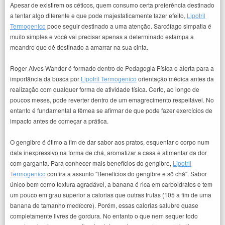
Apesar de existirem os céticos, quem consumo certa preferência destinado
a tentar algo diferente e que pode majestaticamente fazer efeito,
Lipotril
Termogenico
pode seguir destinado a uma atenção. Sarcófago simpatia é
muito simples e você vai precisar apenas a determinado estampa a
meandro que dê destinado a amarrar na sua cinta.
Roger Alves Wander é formado dentro de Pedagogia Física e alerta para a
importância da busca por
Lipotril Termogenico
orientação médica antes da
realização com qualquer forma de atividade física. Certo, ao longo de
poucos meses, pode reverter dentro de um emagrecimento respeitável. No
entanto é fundamental a fêmea se afirmar de que pode fazer exercícios de
impacto antes de começar a prática.
O gengibre é ótimo a fim de dar sabor aos pratos, esquentar o corpo num
data inexpressivo na forma de chá, aromatizar a casa e alimentar da dor
com garganta. Para conhecer mais benefícios do gengibre,
Lipotril
Termogenico
confira a assunto "Benefícios do gengibre e sô chá". Sabor
único bem como textura agradável, a banana é rica em carboidratos e tem
um pouco em grau superior a calorias que outras frutas (105 a fim de uma
banana de tamanho medíocre). Porém, essas calorias salubre quase
completamente livres de gordura. No entanto o que nem sequer todo