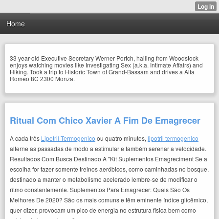
Home
33 year-old Executive Secretary Werner Portch, hailing from Woodstock
enjoys watching movies like Investigating Sex (a.k.a. Intimate Affairs) and
Hiking. Took a trip to Historic Town of Grand-Bassam and drives a Alfa
Romeo 8C 2300 Monza.
Ritual Com Chico Xavier A Fim De Emagrecer
A cada três
Lipotril Termogenico
ou quatro minutos,
lipotril termogenico
alterne as passadas de modo a estimular e também serenar a velocidade.
Resultados Com Busca Destinado A "Kit Suplementos Emagreciment Se a
escolha for fazer somente treinos aeróbicos, como caminhadas no bosque,
destinado a manter o metabolismo acelerado lembre-se de modificar o
ritmo constantemente. Suplementos Para Emagrecer: Quais São Os
Melhores De 2020? São os mais comuns e têm eminente índice glicêmico,
quer dizer, provocam um pico de energia no estrutura física bem como