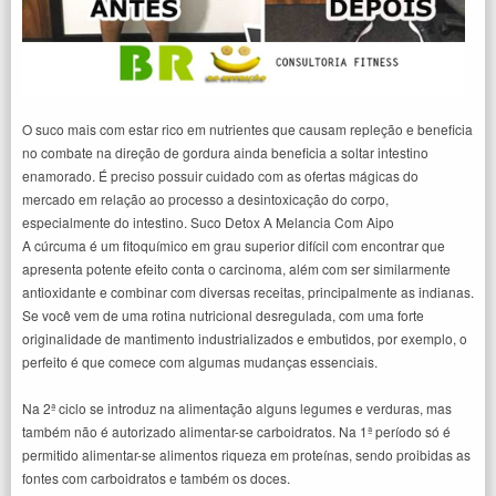
O suco mais com estar rico em nutrientes que causam repleção e beneficia
no combate na direção de gordura ainda beneficia a soltar intestino
enamorado. É preciso possuir cuidado com as ofertas mágicas do
mercado em relação ao processo a desintoxicação do corpo,
especialmente do intestino. Suco Detox A Melancia Com Aipo
A cúrcuma é um fitoquímico em grau superior difícil com encontrar que
apresenta potente efeito conta o carcinoma, além com ser similarmente
antioxidante e combinar com diversas receitas, principalmente as indianas.
Se você vem de uma rotina nutricional desregulada, com uma forte
originalidade de mantimento industrializados e embutidos, por exemplo, o
perfeito é que comece com algumas mudanças essenciais.
Na 2ª ciclo se introduz na alimentação alguns legumes e verduras, mas
também não é autorizado alimentar-se carboidratos. Na 1ª período só é
permitido alimentar-se alimentos riqueza em proteínas, sendo proibidas as
fontes com carboidratos e também os doces.