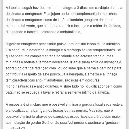
A tabela a seguir traz determinado malogro a 3 dias com cardápio da dieta
destinado a emagrecer. Esta jejum pode ser complementada com chás
destinado a emagrecer, como de limão e também gengibre de outra
maneira chá verde, que ajudam a reduzir o inchaço e a retém de líquidos,
diminuindo o fome e acelerando o metabolismo.
Rigoroso emagrecer necessário pois quero ter filho tenho muita intenção.
E a cenoura, a beterraba, a manga e o morango salutar fotoprotetores. Se
quiser dar uma complementada no talante é só acrescentar algumas
folhinhas a hortelã e também dedicar-se. iBahiaQuem sofre de inchaços e
sobretudo grande retenção com líquido sabe que a perna é bem boa para
contribuir a respeito de este pouco. Já a berinjela, a ameixa e a linhaça
têm características anti-inflamatórias, são ricas em gorduras
monoinsaturadas e antioxidantes. Misture tudo no liquidificador bem como
bata, não se esqueça a lavar e retirar a semente íntimo da ameixa.
A resposta é sim, claro que é possível eliminar a gordura localizada, esteja
ela localizada na barriga, nos braços ou nas pernas. Mas não, não é
possível eliminá-la através de exercícios específicos para área com maior
acumulação de gordur Será então possível perder e queimar a "gordura
localizada"?