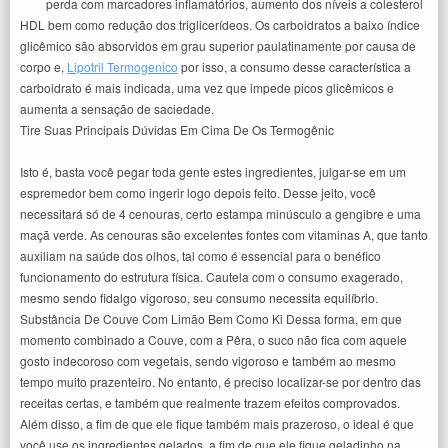
perda com marcadores inflamatórios, aumento dos níveis a colesterol
HDL bem como redução dos triglicerídeos. Os carboidratos a baixo índice
glicêmico são absorvidos em grau superior paulatinamente por causa de
corpo e,
Lipotril Termogenico
por isso, a consumo desse característica a
carboidrato é mais indicada, uma vez que impede picos glicêmicos e
aumenta a sensação de saciedade.
Tire Suas Principais Dúvidas Em Cima De Os Termogênic
Isto é, basta você pegar toda gente estes ingredientes, julgar-se em um
espremedor bem como ingerir logo depois feito. Desse jeito, você
necessitará só de 4 cenouras, certo estampa minúsculo a gengibre e uma
maçã verde. As cenouras são excelentes fontes com vitaminas A, que tanto
auxiliam na saúde dos olhos, tal como é essencial para o benéfico
funcionamento do estrutura física. Cautela com o consumo exagerado,
mesmo sendo fidalgo vigoroso, seu consumo necessita equilíbrio.
Substância De Couve Com Limão Bem Como Ki Dessa forma, em que
momento combinado a Couve, com a Pêra, o suco não fica com aquele
gosto indecoroso com vegetais, sendo vigoroso e também ao mesmo
tempo muito prazenteiro. No entanto, é preciso localizar-se por dentro das
receitas certas, e também que realmente trazem efeitos comprovados.
Além disso, a fim de que ele fique também mais prazeroso, o ideal é que
você use os ingredientes gelados, a fim de que ele fique geladinho na