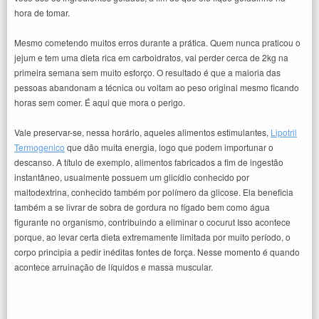
hora de tomar.
Mesmo cometendo muitos erros durante a prática. Quem nunca praticou o
jejum e tem uma dieta rica em carboidratos, vai perder cerca de 2kg na
primeira semana sem muito esforço. O resultado é que a maioria das
pessoas abandonam a técnica ou voltam ao peso original mesmo ficando
horas sem comer. É aqui que mora o perigo.
Vale preservar-se, nessa horário, aqueles alimentos estimulantes,
Lipotril
Termogenico
que dão muita energia, logo que podem importunar o
descanso. A título de exemplo, alimentos fabricados a fim de ingestão
instantâneo, usualmente possuem um glicídio conhecido por
maltodextrina, conhecido também por polímero da glicose. Ela beneficia
também a se livrar de sobra de gordura no fígado bem como água
figurante no organismo, contribuindo a eliminar o cocurut Isso acontece
porque, ao levar certa dieta extremamente limitada por muito período, o
corpo principia a pedir inéditas fontes de força. Nesse momento é quando
acontece arruinação de líquidos e massa muscular.