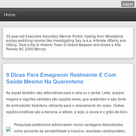
Home
33 year-old Executive Secretary Werner Portch, hailing from Woodstock
enjoys watching movies like Investigating Sex (a.k.a. Intimate Affairs) and
Hiking. Took a trip to Historic Town of Grand-Bassam and drives a Alfa
Romeo 8C 2300 Monza.
9 Dicas Para Emagrecer Realmente E Com
Saúde Mesmo Na Quarentena
As sopas também são alternativas para a ceia ou o jantar. Leite, queijos
magros e iogurtes variados são opções leves, que sustentam e são fonte
do aminoácido triptofano, eficiente para o relaxamento do corpo. Outras
opções positivas são a banana, a alface, a soja, a couve e o grão-de-bico.
Pesquisas posteriores adicionaram novos vantagens descobertos,
como aumento da sensibilidade à insulina, resultado cardioprotetor,