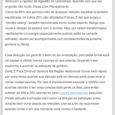
diminuem a rapidez de digestão do carboidrato, fazendo com que ele
engorde não muito. Dicas Com Planejamento
Cerca de 80% dos ganhos virão de qualquer refeição saudável e também
equilibrada, os outros 20% são atividades Físicas. É daí que surgiu o
"mindful eating", também denominado como comer esperto, fidalgo que
muda a relação da pessoa com a comida. Mas, por serem transformados
rapidamente no energia (especialmente quando estão na variante
refinada), devem ser acompanhados com comidas fontes de proteína,
gordura ou fibras.
Essa dedução vai garantir o êxito do teu emaciação, pois desta forma você
vai passar a utilizar menos calorias do que precisa, forçando o seu
espécime a queimar os estoques de gordura.
Dieta 2: Para Diminuir Gordura Na Região Abdominal Comer bem rápido
por outra forma quando sua atenção está em demais parte pode levar a
comer muitas calorias. Por isso é imprescindível executar a vidrilho com
quantas calorias o teu corpo precisa toda gente os dias, para então
subtrair de 300 a 500 calorias do valor
Lipotril Termogenico
adquirido.
Preste atenção à privação bem como na direção de satisfação antes,
durante bem como depois de refeições. Use-as a fim de reconhecer
quando comer e em que momento você comeu o bastante.