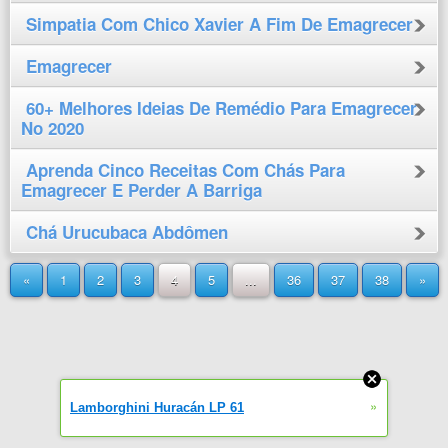
Simpatia Com Chico Xavier A Fim De Emagrecer
Emagrecer
60+ Melhores Ideias De Remédio Para Emagrecer
No 2020
Aprenda Cinco Receitas Com Chás Para
Emagrecer E Perder A Barriga
Chá Urucubaca Abdômen
«
1
2
3
4
5
...
36
37
38
»
»
Lamborghini Huracán LP 61